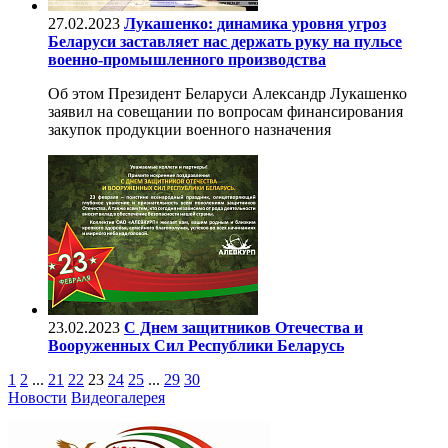
27.02.2023
Лукашенко: динамика уровня угроз
Беларуси заставляет нас держать руку на пульсе
военно-промышленного производства
Об этом Президент Беларуси Александр Лукашенко
заявил на совещании по вопросам финансирования
закупок продукции военного назначения
23.02.2023
С Днем защитников Отечества и
Вооруженных Сил Республики Беларусь
1
2
...
21
22
23
24
25
...
29
30
Новости
Видеогалерея